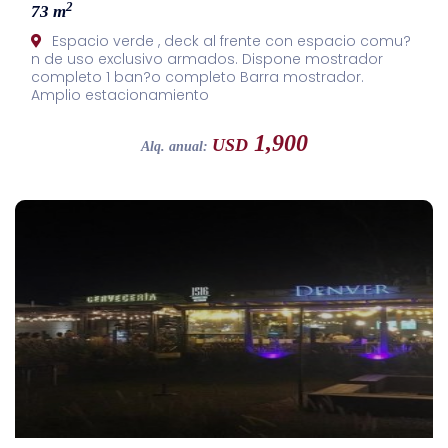
2
73 m
Espacio verde , deck al frente con espacio comu?
n de uso exclusivo armados. Dispone mostrador
completo 1 ban?o completo Barra mostrador.
Amplio estacionamiento
1,900
USD
Alq. anual: