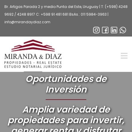
Br. Artigas Parada 2 y medio Punta del Este, Uruguay | T:
(+598) 4248
9692
/
4248 8917
C:
+598 91 481 681
BsAs.:
011 5984-3963
|
info@mirandaydiaz.com
Oportunidades de
Inversión
Amplia variedad de
propiedades para invertir,
generar renta y disfrutar