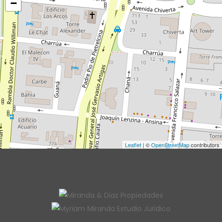
−
Leaflet
| ©
OpenStreetMap
contributors