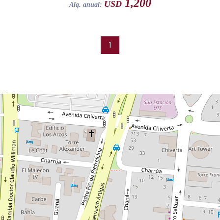
1,200
USD
Alq. anual:
1