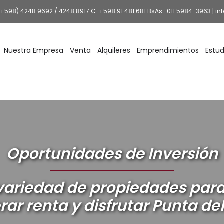
(+598) 4248 9692
/
4248 8917
C:
+598 91 481 681
BsAs.:
011 5984-3963
|
in
Nuestra Empresa
Venta
Alquileres
Emprendimientos
Estud
Oportunidades de Inversión
ariedad de propiedades para 
ar renta y disfrutar Punta del