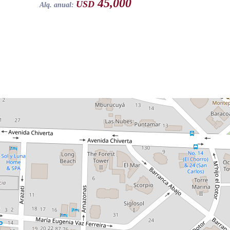
45,000
USD
Alq. anual: