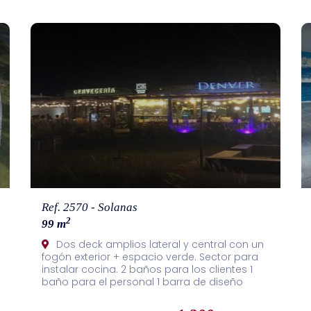
Ref. 2570 - Solanas
2
99 m
Dos deck amplios lateral y central con un
fogón exterior + espacio verde. Sector para
instalar cocina. 2 baños para los clientes 1
baño para el personal 1 barra de diseño
Amplio salón Estacionamiento 360 grados