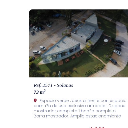
Ref. 2571 - Solanas
2
73 m
Espacio verde , deck al frente con espacio
comu?n de uso exclusivo armados. Dispone
mostrador completo 1 ban?o completo
Barra mostrador. Amplio estacionamiento